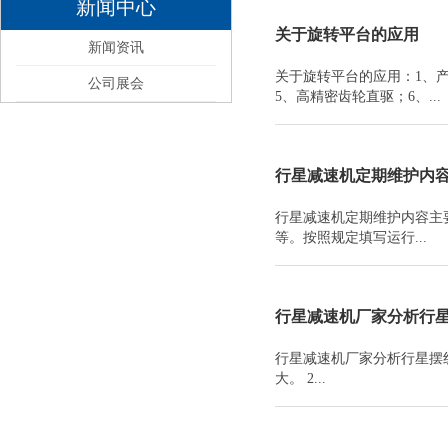
新闻中心
关于旋转平台的应用
新闻资讯
关于旋转平台的应用：1、
公司展会
5、高精密齿轮直驱；6、...
行星减速机定期维护内
行星减速机定期维护内容主
等。按照规定填写运行...
行星减速机厂家分析行
行星减速机厂家分析行星摆线
大。 2...