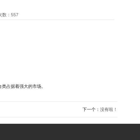
览次数：
557
台类占据着强大的市场。
下一个：
没有啦！