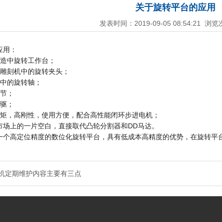
关于旋转平台的应用
发表时间：2019-09-05 08:54:21 浏
应用：
改造中旋转工作台；
者雕刻机中的旋转夹头；
构中的旋转轴；
关节；
直驱；
转矩，高刚性，使用方便，配合高性能闭环步进电机；
市场上的一片空白，直接取代凸轮分割器和DD马达。
一个高定位精度的数位化旋转平台，具有低成本高精度的优势，在旋转平
机定期维护内容主要有三点