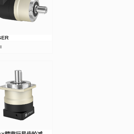
GER
细